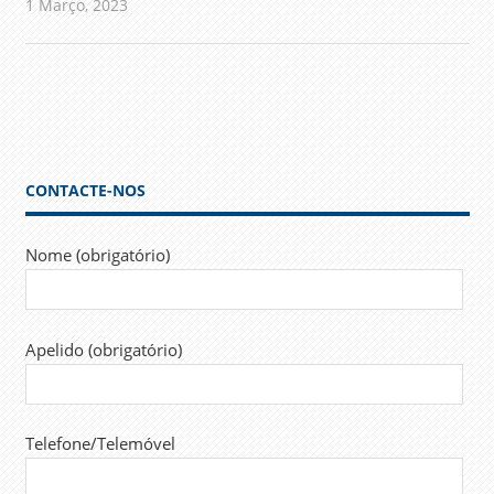
1 Março, 2023
admin
Comunicados
CONTACTE-NOS
Nome (obrigatório)
Apelido (obrigatório)
Telefone/Telemóvel