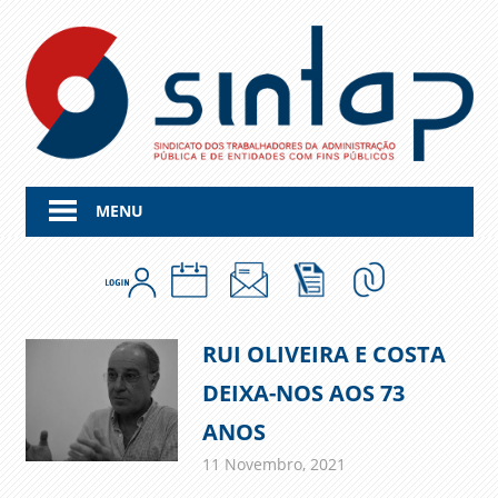
Skip
to
content
MENU
RUI OLIVEIRA E COSTA
DEIXA-NOS AOS 73
ANOS
11 Novembro, 2021
admin
Comunicados