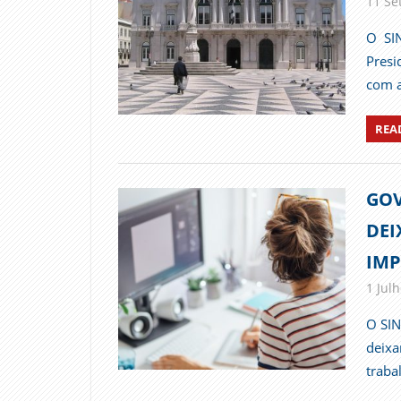
11 Se
O SIN
Presi
com a
REA
GOV
DEI
IMP
1 Julh
O SIN
deixa
traba