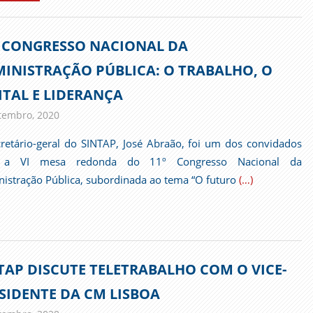
º CONGRESSO NACIONAL DA
INISTRAÇÃO PÚBLICA: O TRABALHO, O
ITAL E LIDERANÇA
tembro, 2020
admin
Comunicados
retário-geral do SINTAP, José Abraão, foi um dos convidados
 a VI mesa redonda do 11º Congresso Nacional da
istração Pública, subordinada ao tema “O futuro
(…)
TAP DISCUTE TELETRABALHO COM O VICE-
SIDENTE DA CM LISBOA