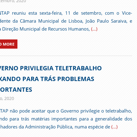
tembro, 2020
admin
Comunicados
TAP reuniu esta sexta-feira, 11 de setembro, com o Vice-
dente da Câmara Municipal de Lisboa, João Paulo Saraiva, e
 Direção Municipal de Recursos Humanos,
(…)
D MORE
ERNO PRIVILEGIA TELETRABALHO
XANDO PARA TRÁS PROBLEMAS
ORTANTES
o, 2020
admin
Comunicados
TAP não pode aceitar que o Governo privilegie o teletrabalho,
ndo para trás matérias importantes para a generalidade dos
lhadores da Administração Pública, numa espécie de
(…)