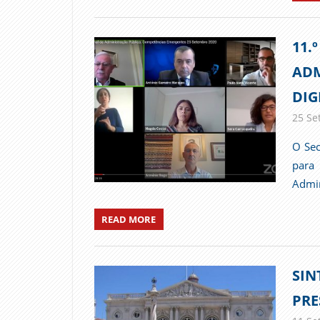
11.
ADM
DIG
25 Se
O Sec
para
Admin
READ MORE
SIN
PRE