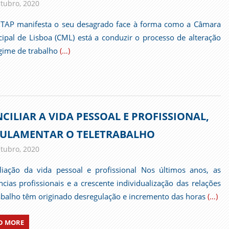
tubro, 2020
admin
Comunicados
TAP manifesta o seu desagrado face à forma como a Câmara
ipal de Lisboa (CML) está a conduzir o processo de alteração
gime de trabalho
(…)
CILIAR A VIDA PESSOAL E PROFISSIONAL,
ULAMENTAR O TELETRABALHO
tubro, 2020
admin
Comunicados
liação da vida pessoal e profissional Nos últimos anos, as
ncias profissionais e a crescente individualização das relações
abalho têm originado desregulação e incremento das horas
(…)
D MORE