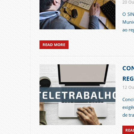
20 Ou
O SIN
Munic
ao re
READ MORE
CON
REG
12 Ou
Conci
exigê
de tr
REA