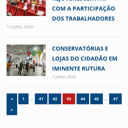
COM A PARTICIPAÇÃO
DOS TRABALHADORES
13 Julho, 2020
admin
Comunicados
CONSERVATÓRIAS E
LOJAS DO CIDADÃO EM
IMINENTE RUTURA
1 Julho, 2020
admin
Comunicados
Navegação
Previous
…
…
«
1
41
42
43
44
45
47
Posts
de
Next
»
Posts
artigos