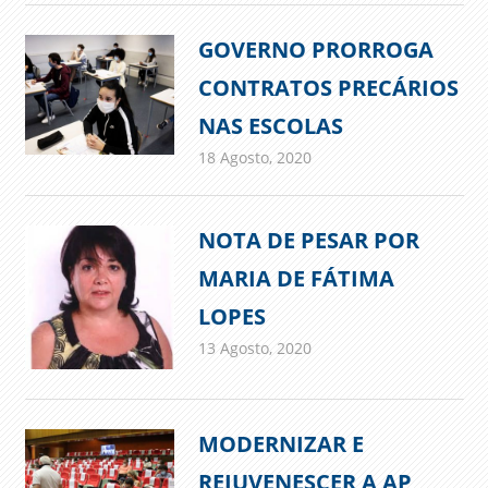
GOVERNO PRORROGA
CONTRATOS PRECÁRIOS
NAS ESCOLAS
18 Agosto, 2020
admin
Comunicados
NOTA DE PESAR POR
MARIA DE FÁTIMA
LOPES
13 Agosto, 2020
admin
Comunicados
MODERNIZAR E
REJUVENESCER A AP