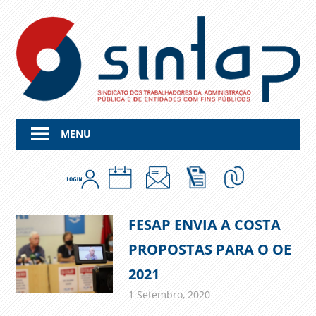
Skip
to
content
MENU
FESAP ENVIA A COSTA
PROPOSTAS PARA O OE
2021
1 Setembro, 2020
admin
Comunicados