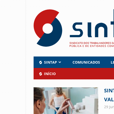
Skip
to
content
SINTAP
COMUNICADOS
L
INÍCIO
SIN
VAL
29 Ju