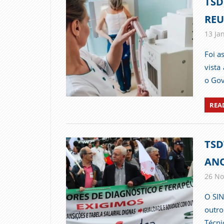
TSD
REU
13 Ja
Foi a
vista
o Gov
REA
TSD
ANO
26 No
O SIN
outro
Técni