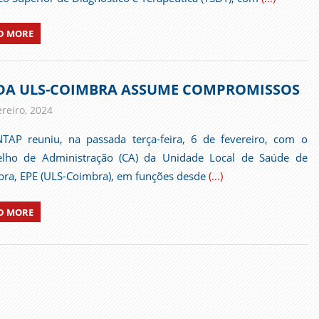
D MORE
DA ULS-COIMBRA ASSUME COMPROMISSOS
ereiro, 2024
admin
Comunicados
TAP reuniu, na passada terça-feira, 6 de fevereiro, com o
elho de Administração (CA) da Unidade Local de Saúde de
ra, EPE (ULS-Coimbra), em funções desde
(…)
D MORE