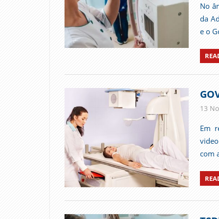
No âm
da Ad
e o G
REA
GOV
13 No
Em re
video
com a
REA