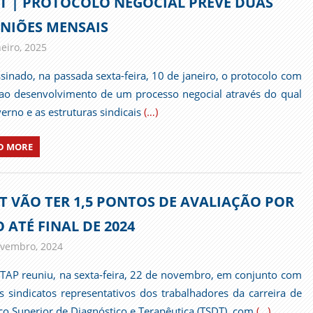
T | PROTOCOLO NEGOCIAL PREVÊ DUAS
NIÕES MENSAIS
neiro, 2025
admin
Comunicados
ssinado, na passada sexta-feira, 10 de janeiro, o protocolo com
 ao desenvolvimento de um processo negocial através do qual
erno e as estruturas sindicais
(…)
D MORE
T VÃO TER 1,5 PONTOS DE AVALIAÇÃO POR
 ATÉ FINAL DE 2024
vembro, 2024
admin
Comunicados
TAP reuniu, na sexta-feira, 22 de novembro, em conjunto com
s sindicatos representativos dos trabalhadores da carreira de
co Superior de Diagnóstico e Terapêutica (TSDT), com
(…)