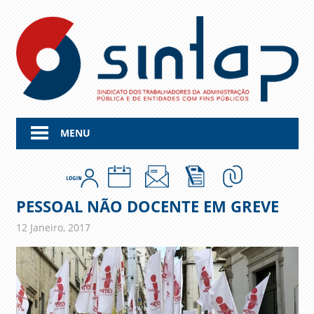
Skip
to
content
MENU
PESSOAL NÃO DOCENTE EM GREVE
12 Janeiro, 2017
admin
Comunicados