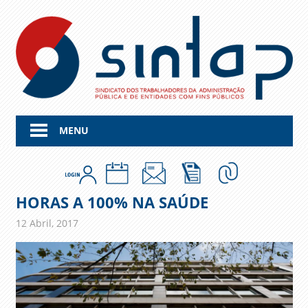
Skip
to
content
MENU
HORAS A 100% NA SAÚDE
12 Abril, 2017
admin
Comunicados