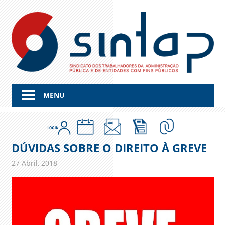
Skip
to
content
MENU
DÚVIDAS SOBRE O DIREITO À GREVE
27 Abril, 2018
admin
Comunicados