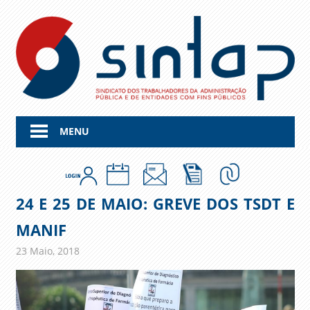
Skip
to
content
MENU
24 E 25 DE MAIO: GREVE DOS TSDT E
MANIF
23 Maio, 2018
admin
Comunicados