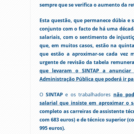
sempre que se verifica o aumento da r
Esta questão, que permanece dúbia e s
conjunto com o facto de há uma décad
salariais, com o sentimento de injusti
que, em muitos casos, estão na quinta
que estão a aproximar-se cada vez 
urgente de revisão da tabela remunerat
que levaram o SINTAP a anunciar 
Administração Pública que poderá ir pa
O
SINTAP
e os trabalhadores
não pod
salarial que insiste em aproximar o 
completo as carreiras de assistente téc
com 683 euros) e de técnico superior (
995 euros).