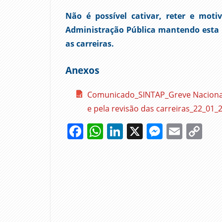
Não é possível cativar, reter e mot
Administração Pública mantendo esta pol
as carreiras.
Anexos
Comunicado_SINTAP_Greve Nacional 
e pela revisão das carreiras_22_01_
Facebook
WhatsApp
LinkedIn
X
Messen
Emai
Co
Li