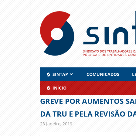
Skip
to
content
SINTAP
COMUNICADOS
L
INÍCIO
GREVE POR AUMENTOS SAL
DA TRU E PELA REVISÃO D
23 Janeiro, 2019
admin
Comunicados