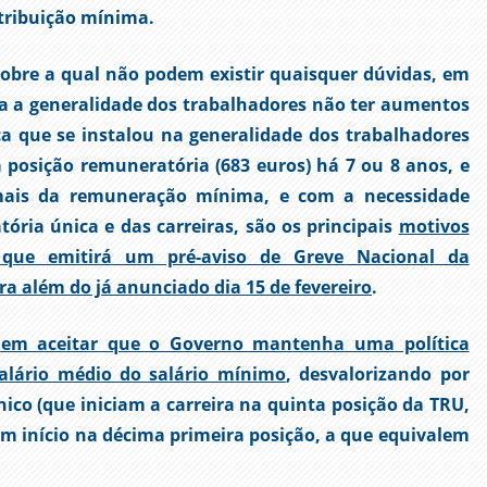
etribuição mínima.
obre a qual não podem existir quaisquer dúvidas, em
a a generalidade dos trabalhadores não ter aumentos
ça que se instalou na generalidade dos trabalhadores
 posição remuneratória (683 euros) há 7 ou 8 anos, e
mais da remuneração mínima, e com a necessidade
ória única e das carreiras, são os principais
motivos
que emitirá um pré-aviso de Greve Nacional da
ra além do já anunciado dia 15 de fevereiro
.
em aceitar que o Governo mantenha uma política
salário médio do salário mínimo
, desvalorizando por
nico (que iniciam a carreira na quinta posição da TRU,
com início na décima primeira posição, a que equivalem