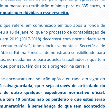
elo aumento da retribuição mínima para os 635 euros, o
 quaisquer dúvidas a esse respeito.
nças que refere, em comunicado emitido após a ronda de
u a 10 de janeiro, que “o processo de contabilização de
rra em 2019 (2017-2018) decorrerá com normalidade sem
remuneratória”, tendo inclusivamente a Secretária de
úblico, Fátima Fonseca, demonstrado sensibilidade para
tiças, nomeadamente para aqueles trabalhadores que têm
e, por isso, têm direito a progredir na carreira.
e se encontrar uma solução após a entrada em vigor do
á salvaguardada, quer seja através do articulado do
és de outro qualquer expediente normativo oficial,
que têm 10 pontos não os perderão e que estes serão
 remuneratória, à semelhança do que tem acontecido