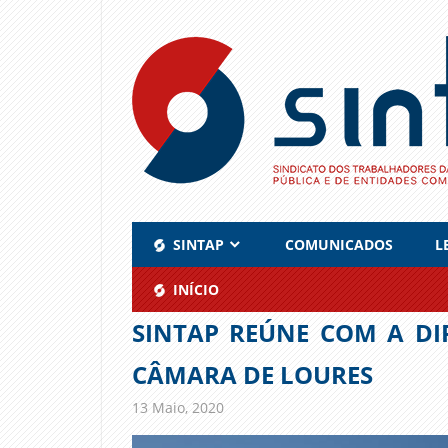
Skip
to
content
SINTAP
COMUNICADOS
L
INÍCIO
SINTAP REÚNE COM A D
CÂMARA DE LOURES
13 Maio, 2020
admin
Comunicados