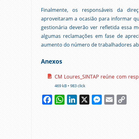
Finalmente, os responsáveis da dir
aproveitaram a ocasião para informar q
gestionária deverão ver refletida essa 
algumas reclamações em fase de apreci
aumento do número de trabalhadores ab
Anexos
CM Loures_SINTAP reúne com resp
469 kB • 983 click
Facebook
WhatsApp
LinkedIn
X
Messen
Emai
Co
Li
AUTARQUIA
CÂMARA
MUNICIPAL
COVID