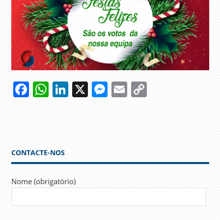
Facebook
WhatsApp
LinkedIn
X
Messenger
Email
Copy
Link
CONTACTE-NOS
Nome (obrigatório)