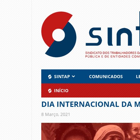
Skip
to
content
SINTAP
COMUNICADOS
L
INÍCIO
DIA INTERNACIONAL DA 
8 Março, 2021
admin
Comunicados