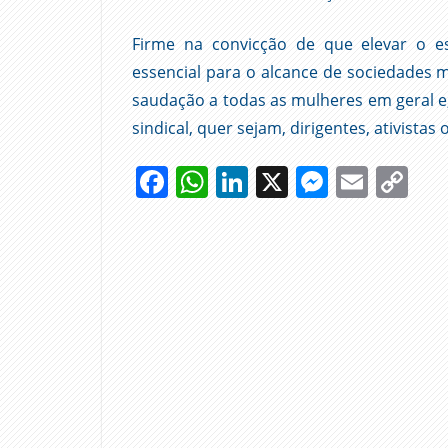
Firme na convicção de que elevar o es
essencial para o alcance de sociedades ma
saudação a todas as mulheres em geral e
sindical, quer sejam, dirigentes, ativistas
Facebook
WhatsApp
LinkedIn
X
Messen
Emai
Co
Li
8 DE
MARÇO
ADMINISTRAÇÃO
PÚBLICA
DIA
INTERNACIONAL
MULHERES
SINDICATO
SINTAP