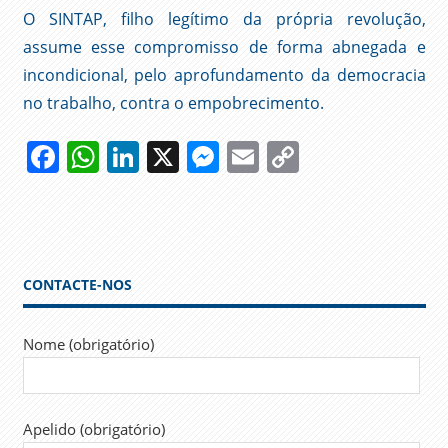
O SINTAP, filho legítimo da própria revolução,
assume esse compromisso de forma abnegada e
incondicional, pelo aprofundamento da democracia
no trabalho, contra o empobrecimento.
Facebook
WhatsApp
LinkedIn
X
Messenger
Email
Copy
Link
25 DE
ABRIL
SINTAP
TRABALHADORES
CONTACTE-NOS
TRABALHO
Nome (obrigatório)
Apelido (obrigatório)