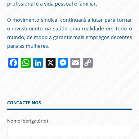
profissional e a vida pessoal e familiar.
O movimento sindical continuará a lutar para tornar
o investimento na saúde uma realidade em todo o
mundo, de modo a garantir mais empregos decentes
para as mulheres.
Facebook
WhatsApp
LinkedIn
X
Messenger
Email
Copy
Link
8 DE
MARÇO
MULHERES
SINDICATO
CONTACTE-NOS
SINTAP
TRABALHADORES
Nome (obrigatório)
TRABALHO