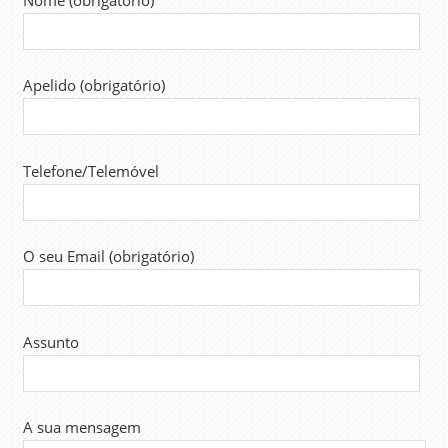
SINTAP
TÉCNICO
AUXILIAR
Apelido (obrigatório)
DE
SAÚDE
TRABALHADORES
Telefone/Telemóvel
TRABALHO
O seu Email (obrigatório)
Assunto
A sua mensagem