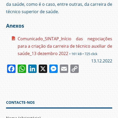
da saúde, como é o caso, entre outras, da carreira de
técnico superior de saúde.
Anexos
Comunicado_SINTAP_Início das negociações
para a criação da carreira de técnico auxiliar de
saúde_13 dezembro 2022
• 161 kB • 725 click
13.12.2022
Facebook
WhatsApp
LinkedIn
X
Messenger
Email
Copy
Link
CARREIRAS
FESAP
GOVERNO
CONTACTE-NOS
NEGOCIAÇÃO
COLETIVA
SAÚDE
Nome (obrigatório)