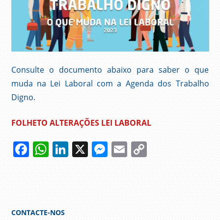
Consulte o documento abaixo para saber o que
muda na Lei Laboral com a Agenda dos Trabalho
Digno.
FOLHETO ALTERAÇÕES LEI LABORAL
Facebook
WhatsApp
LinkedIn
X
Messenger
Email
Copy
Link
AGENDA
DO
TRABALHO
DIGNO
CONTACTE-NOS
ALTERAÇÕES