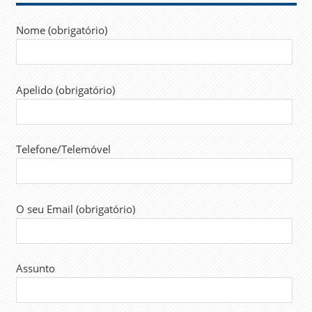
FESAP
Nome (obrigatório)
LEI
LABORAL
SINTAP
Apelido (obrigatório)
TRABALHADORES
TRABALHO
UGT
Telefone/Telemóvel
O seu Email (obrigatório)
Assunto