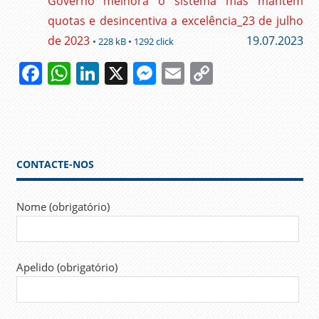
Governo melhora o sistema mas mantém
quotas e desincentiva a excelência_23 de julho
de 2023
19.07.2023
• 228 kB • 1292 click
Facebook
WhatsApp
LinkedIn
X
Messenger
Email
Copy
Link
ADMINISTRAÇÃO
PÚBLICA
AVALIAÇÃO
AVALIAÇÃO
CONTACTE-NOS
DE
DESEMPENHO
Nome (obrigatório)
CARREIRAS
GOVERNO
NEGOCIAÇÃO
Apelido (obrigatório)
COLETIVA
SIADAP
SINTAP