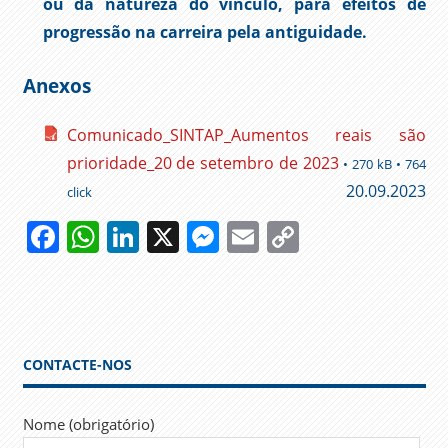
ou da natureza do vínculo, para efeitos de
progressão na carreira pela antiguidade.
Anexos
Comunicado_SINTAP_Aumentos reais são
prioridade_20 de setembro de 2023
• 270 kB • 764
20.09.2023
click
Facebook
WhatsApp
LinkedIn
X
Messenger
Email
Copy
Link
ADMINISTRAÇÃO
PÚBLICA
CARREIRAS
CONTRATAÇÃO
CONTACTE-NOS
COLETIVA
GOVERNO
Nome (obrigatório)
NEGOCIAÇÕES