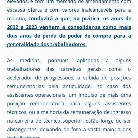
elevados, e com um mercado de arrendamento com
escassa oferta e com valores inalcançáveis para a
maioria,
conduzirá a que, na prática, os anos de
2022 e 2023 venham a consolidar-se como mais
dois anos de perda de poder de compra para a
generalidade dos trabalhadores.
As medidas, pontuais, aplicadas a alguns
trabalhadores das carreiras gerais, como o
acelerador de progressões, a subida de posições
remuneratórias pela antiguidade, no caso dos
assistentes operacionais, um impulso de mais uma
posição remuneratória para alguns assistentes
técnicos, ou a melhoria da remuneração de ingresso
na carreira de técnico superior, estão longe de ser
abrangentes, deixando de fora a vasta maioria dos