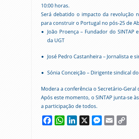
10:00 horas.
Será debatido o impacto da revolução n
para construir o Portugal no pós-25 de A
João Proença – Fundador do SINTAP e s
da UGT
José Pedro Castanheira – Jornalista e si
Sónia Conceição – Dirigente sindical d
Modera a conferência o Secretário-Geral 
Após este momento, o SINTAP junta-se à
a participação de todos.
Facebook
WhatsApp
LinkedIn
X
Messen
Emai
Co
Li