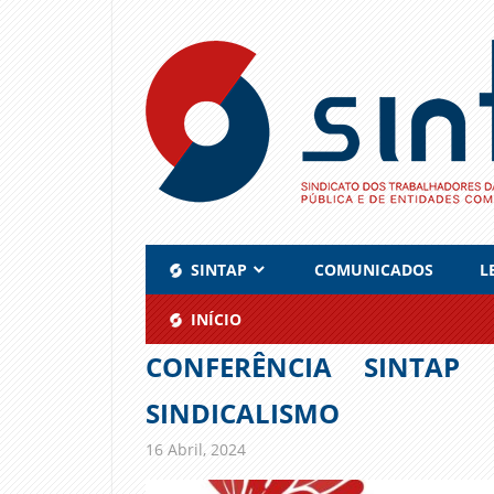
Skip
to
content
SINTAP
COMUNICADOS
L
INÍCIO
CONFERÊNCIA SINTAP
SINDICALISMO
16 Abril, 2024
admin
Comunicados