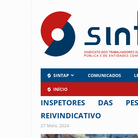
Skip
to
content
SINTAP
COMUNICADOS
L
INÍCIO
INSPETORES DAS P
REIVINDICATIVO
27 Maio, 2024
admin
Comunicados