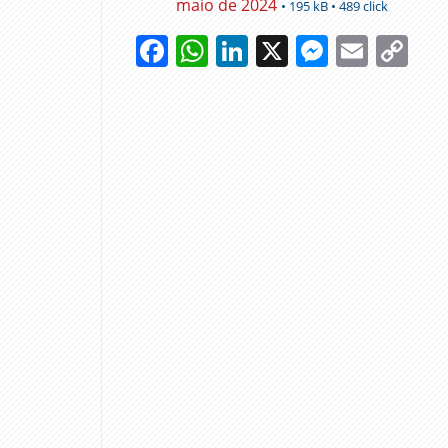
maio de 2024
• 195 kB • 489 click
Facebook
WhatsApp
LinkedIn
X
Messen
Emai
Co
Li
DGRM
GOVERNO
INSPETORES
DAS PESCAS
MINISTRO DA
AGRICULTURA
E PESCAS
PORTOS
SINDICATO
TRABALHADORES