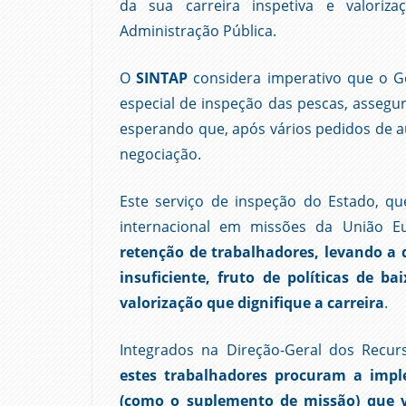
da sua carreira inspetiva e valoriz
Administração Pública.
O
SINTAP
considera imperativo que o Go
especial de inspeção das pescas, assegu
esperando que, após vários pedidos de au
negociação.
Este serviço de inspeção do Estado, 
internacional em missões da União E
retenção de trabalhadores, levando a 
insuficiente, fruto de políticas de b
valorização que dignifique a carreira
.
Integrados na Direção-Geral dos Recur
estes trabalhadores procuram a imp
(como o suplemento de missão) que v