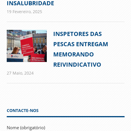
INSALUBRIDADE
19 Fevereiro, 2025
admin
Comunicados
INSPETORES DAS
PESCAS ENTREGAM
MEMORANDO
REIVINDICATIVO
27 Maio, 2024
admin
Comunicados
CONTACTE-NOS
Nome (obrigatório)