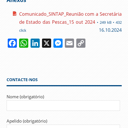
Comunicado_SINTAP_Reunião com a Secretária
de Estado das Pescas_15 out 2024
• 249 kB • 432
16.10.2024
click
Facebook
WhatsApp
LinkedIn
X
Messenger
Email
Copy
Link
CARREIRA
GOVERNO
INSPETORES
DE PESCAS
CONTACTE-NOS
MINISTÉRIO
DA
Nome (obrigatório)
AGRICULTURA
E PESCAS
NEGOCIAÇÃO
COLETIVA
Apelido (obrigatório)
PESCAS