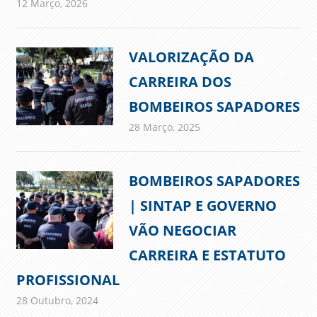
12 Março, 2026
admin
Comunicados
VALORIZAÇÃO DA
CARREIRA DOS
BOMBEIROS SAPADORES
28 Março, 2025
admin
Comunicados
BOMBEIROS SAPADORES
| SINTAP E GOVERNO
VÃO NEGOCIAR
CARREIRA E ESTATUTO
PROFISSIONAL
28 Outubro, 2024
admin
Comunicados