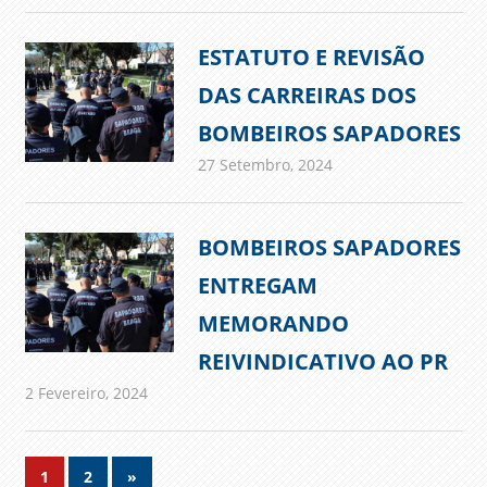
ESTATUTO E REVISÃO
DAS CARREIRAS DOS
BOMBEIROS SAPADORES
27 Setembro, 2024
admin
Comunicados
BOMBEIROS SAPADORES
ENTREGAM
MEMORANDO
REIVINDICATIVO AO PR
2 Fevereiro, 2024
admin
Comunicados
Navegação
Next
1
2
»