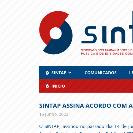
Skip
to
content
SINTAP
COMUNICADOS
L
INÍCIO
SINTAP ASSINA ACORDO COM A
15 Junho, 2023
admin
Comunicados
O SINTAP, assinou no passado dia 14 de j