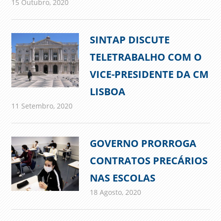
15 Outubro, 2020
admin
Comunicados
SINTAP DISCUTE
TELETRABALHO COM O
VICE-PRESIDENTE DA CM
LISBOA
11 Setembro, 2020
admin
Comunicados
GOVERNO PRORROGA
CONTRATOS PRECÁRIOS
NAS ESCOLAS
18 Agosto, 2020
admin
Comunicados