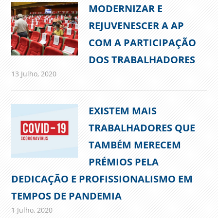
MODERNIZAR E
REJUVENESCER A AP
COM A PARTICIPAÇÃO
DOS TRABALHADORES
13 Julho, 2020
admin
Comunicados
EXISTEM MAIS
TRABALHADORES QUE
TAMBÉM MERECEM
PRÉMIOS PELA
DEDICAÇÃO E PROFISSIONALISMO EM
TEMPOS DE PANDEMIA
1 Julho, 2020
admin
Comunicados