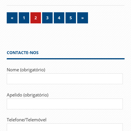
Navegação
Previous
Next
«
1
2
3
4
5
»
Posts
Posts
de
artigos
CONTACTE-NOS
Nome (obrigatório)
Apelido (obrigatório)
Telefone/Telemóvel