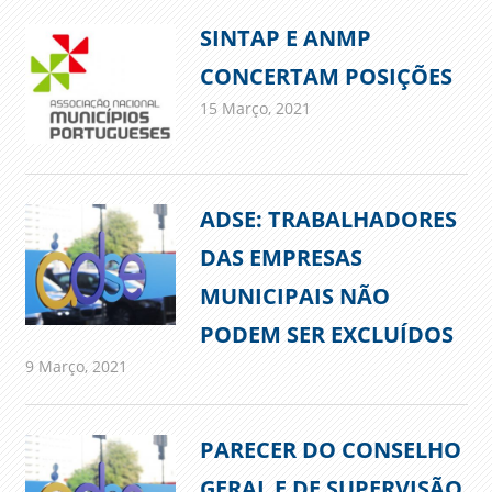
SINTAP E ANMP
CONCERTAM POSIÇÕES
15 Março, 2021
admin
Comunicados
ADSE: TRABALHADORES
DAS EMPRESAS
MUNICIPAIS NÃO
PODEM SER EXCLUÍDOS
9 Março, 2021
admin
Comunicados
PARECER DO CONSELHO
GERAL E DE SUPERVISÃO