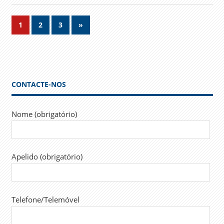
Navegação
Next
1
2
3
»
Posts
de
artigos
CONTACTE-NOS
Nome (obrigatório)
Apelido (obrigatório)
Telefone/Telemóvel