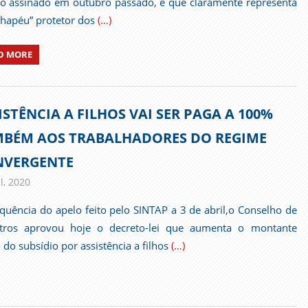
o assinado em outubro passado, e que claramente representa
hapéu” protetor dos
(…)
D MORE
ISTÊNCIA A FILHOS VAI SER PAGA A 100%
BÉM AOS TRABALHADORES DO REGIME
NVERGENTE
l, 2020
admin
Comunicados
quência do apelo feito pelo SINTAP a 3 de abril,o Conselho de
stros aprovou hoje o decreto-lei que aumenta o montante
o do subsídio por assistência a filhos
(…)