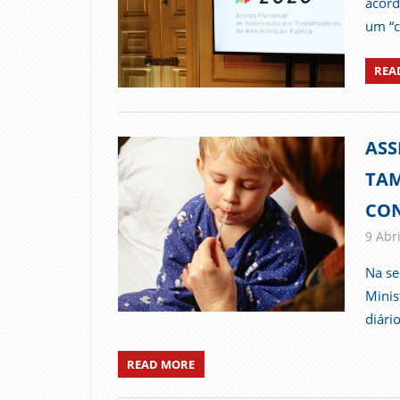
acord
um “c
REA
ASS
TAM
CO
9 Abri
Na se
Mini
diári
READ MORE