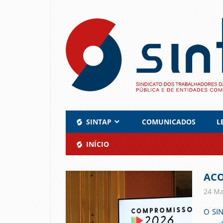
Skip
to
content
SINTAP
COMUNICADOS
L
INÍCIO
ACO
24 Ma
O SIN