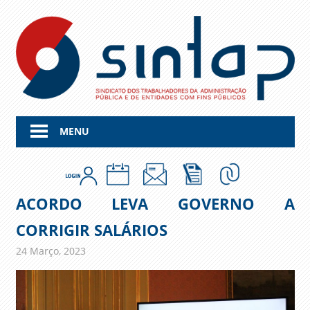
Skip
to
content
MENU
ACORDO LEVA GOVERNO A
CORRIGIR SALÁRIOS
24 Março, 2023
admin
Comunicados