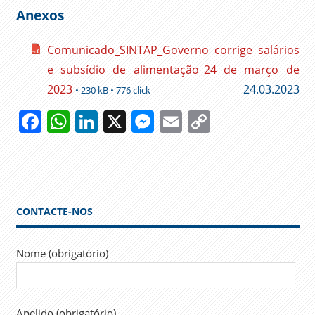
Anexos
Comunicado_SINTAP_Governo corrige salários
e subsídio de alimentação_24 de março de
2023
24.03.2023
• 230 kB • 776 click
Facebook
WhatsApp
LinkedIn
X
Messenger
Email
Copy
Link
ACORDO
AUMENTOS
COSTA
CONTACTE-NOS
FESAP
GOVERNO
Nome (obrigatório)
INFLAÇÃO
MEDINA
MINISTROS
Apelido (obrigatório)
PLURIANUAL