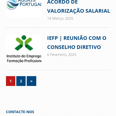
ACORDO DE
VALORIZAÇÃO SALARIAL
14 Março, 2025
admin
Comunicados
IEFP | REUNIÃO COM O
CONSELHO DIRETIVO
6 Fevereiro, 2025
admin
Comunicados
Navegação
Next
1
2
»
Posts
de
artigos
CONTACTE-NOS