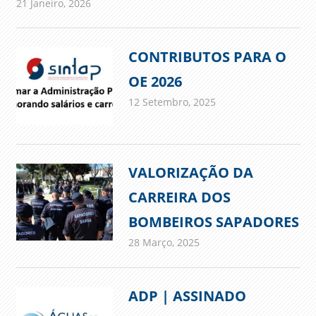
21 Janeiro, 2026
admin
Comunicados
CONTRIBUTOS PARA O
OE 2026
12 Setembro, 2025
admin
Comunicados
VALORIZAÇÃO DA
CARREIRA DOS
BOMBEIROS SAPADORES
28 Março, 2025
admin
Comunicados
ADP | ASSINADO