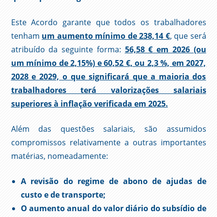
Este Acordo garante que todos os trabalhadores
tenham
um aumento mínimo de 238,14 €
, que será
atribuído da seguinte forma:
56,58 € em 2026 (ou
um mínimo de 2,15%) e 60,52 €, ou 2,3 %, em 2027,
2028 e 2029, o que significará que a maioria dos
trabalhadores terá valorizações salariais
superiores à inflação verificada em 2025.
Além das questões salariais, são assumidos
compromissos relativamente a outras importantes
matérias, nomeadamente:
A revisão do regime de abono de ajudas de
custo e de transporte;
O aumento anual do valor diário do subsídio de