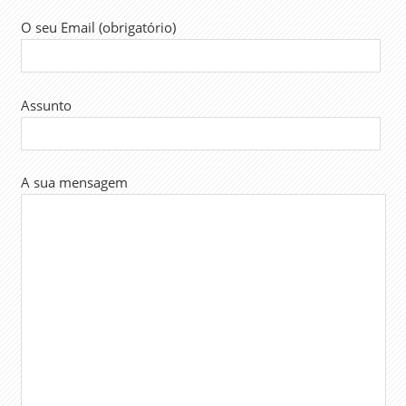
PRIMEIRO-
MINISTRO
O seu Email (obrigatório)
SECRETÁRIA
DE ESTADO
SIADAP
Assunto
TRABALHADORES
TRABALHO
A sua mensagem