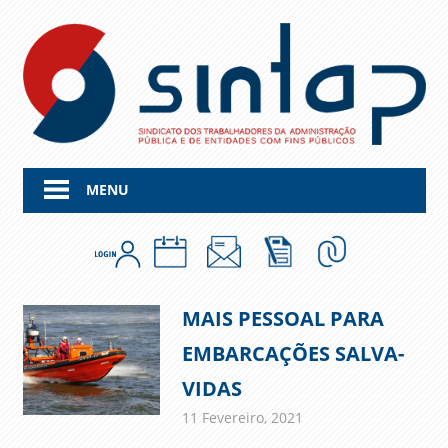
Skip
to
content
MENU
MAIS PESSOAL PARA
EMBARCAÇÕES SALVA-
VIDAS
11 Fevereiro, 2021
admin
Comunicados