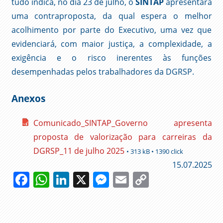
tudo indica, no dia 23 de julho, o
SINTAP
apresentará
uma contraproposta, da qual espera o melhor
acolhimento por parte do Executivo, uma vez que
evidenciará, com maior justiça, a complexidade, a
exigência e o risco inerentes às funções
desempenhadas pelos trabalhadores da DGRSP.
Anexos
Comunicado_SINTAP_Governo apresenta
proposta de valorização para carreiras da
DGRSP_11 de julho 2025
• 313 kB • 1390 click
15.07.2025
Facebook
WhatsApp
LinkedIn
X
Messenger
Email
Copy
Link
ADMINISTRADOR
PRISIONAL