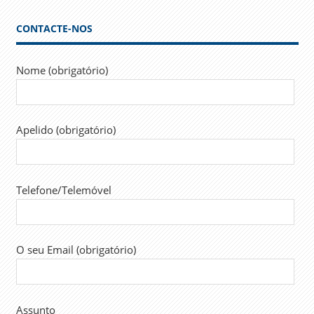
CARREIRAS
DGRSP
CONTACTE-NOS
GOVERNO
JUSTIÇA
Nome (obrigatório)
MARISA
GARRIDO
RITA
Apelido (obrigatório)
ALARCÃO
JÚDICE
SALÁRIOS
Telefone/Telemóvel
SINTAP
TÉCNICOS
SUPERIORES
TPRS
O seu Email (obrigatório)
TRABALHADORES
TRABALHO
TSR
Assunto