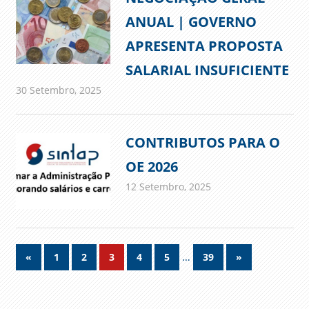
ANUAL | GOVERNO
APRESENTA PROPOSTA
SALARIAL INSUFICIENTE
30 Setembro, 2025
admin
Comunicados
CONTRIBUTOS PARA O
OE 2026
12 Setembro, 2025
admin
Comunicados
Navegação
Previous
…
Next
«
1
2
3
4
5
39
»
Posts
Posts
de