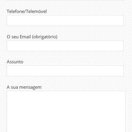
PÚBLICA
Telefone/Telemóvel
SALÁRIOS
SINTAP
TRABALHO
TRABALHADORES
O seu Email (obrigatório)
Assunto
A sua mensagem