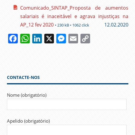
Comunicado_SINTAP_Proposta de aumentos
salariais é inaceitável e agrava injustiças na
AP_12 fev 2020
12.02.2020
• 230 kB • 1062 click
Facebook
WhatsApp
LinkedIn
X
Messenger
Email
Copy
Link
ADMINISTRAÇÃO
AUMENTOS
CARREIRAS
CONTACTE-NOS
FESAP
GREVE AP
ADMIISTRAÇÃO
Nome (obrigatório)
PÚBLICA
TRABALHADORES
SINTAP
GOVERNO FESAP
Apelido (obrigatório)
UGT JANEIRO 31
ORÇA