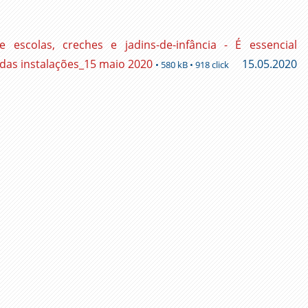
escolas, creches e jadins-de-infância - É essencial
o das instalações_15 maio 2020
15.05.2020
• 580 kB • 918 click
ger
l
py
nk