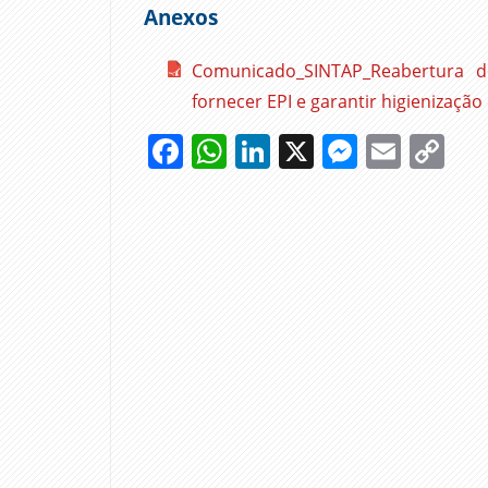
Anexos
Comunicado_SINTAP_Reabertura de 
fornecer EPI e garantir higienizaçã
Facebook
WhatsApp
LinkedIn
X
Messen
Emai
Co
Li
CORONAVIRUS
COVID-
19
DOCENTES
EQUIPAMENTO
ESCOLAS
FESAP
NÃO
DOCENTES
PROFESSORES