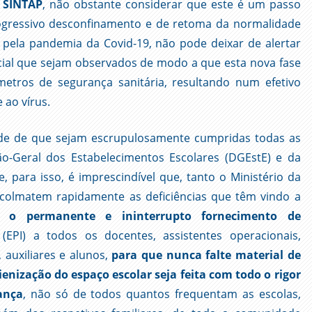
o
SINTAP
, não obstante considerar que este é um passo
ogressivo desconfinamento e de retoma da normalidade
ela pandemia da Covid-19, não pode deixar de alertar
cial que sejam observados de modo a que esta nova fase
etros de segurança sanitária, resultando num efetivo
ao vírus.
ade de que sejam escrupulosamente cumpridas todas as
o-Geral dos Estabelecimentos Escolares (DGEstE) e da
 para isso, é imprescindível que, tanto o Ministério da
colmatem rapidamente as deficiências que têm vindo a
a o permanente e ininterrupto fornecimento de
(EPI) a todos os docentes, assistentes operacionais,
 auxiliares e alunos,
para que nunca falte material de
ienização do espaço escolar seja feita com todo o rigor
ança
, não só de todos quantos frequentam as escolas,