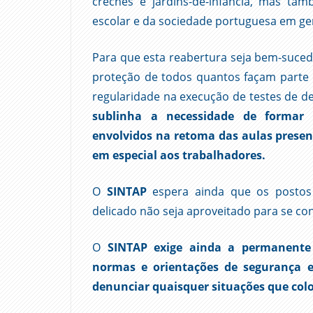
creches e jardins-de-infância, mas ta
escolar e da sociedade portuguesa em ger
Para que esta reabertura seja bem-suced
proteção de todos quantos façam parte d
regularidade na execução de testes de d
sublinha a necessidade de formar
envolvidos na retoma das aulas presenc
em especial aos trabalhadores.
O
SINTAP
espera ainda que os postos
delicado não seja aproveitado para se co
O
SINTAP
exige ainda a permanente
normas e orientações de segurança e
denunciar quaisquer situações que col