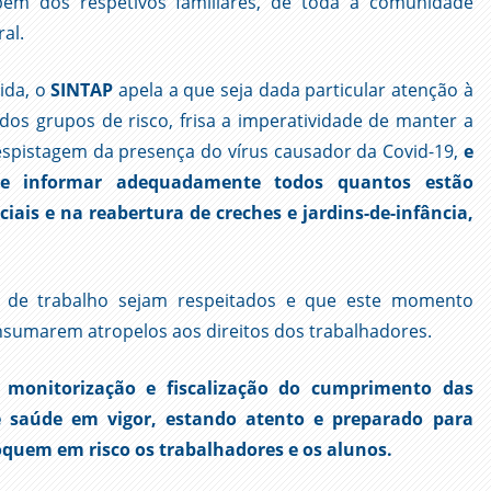
mbém dos respetivos familiares, de toda a comunidade
al.
ida, o
SINTAP
apela a que seja dada particular atenção à
os grupos de risco, frisa a imperatividade de manter a
espistagem da presença do vírus causador da Covid-19,
e
 e informar adequadamente todos quantos estão
iais e na reabertura de creches e jardins-de-infância,
 de trabalho sejam respeitados e que este momento
nsumarem atropelos aos direitos dos trabalhadores.
 monitorização e fiscalização do cumprimento das
 saúde em vigor, estando atento e preparado para
oquem em risco os trabalhadores e os alunos.