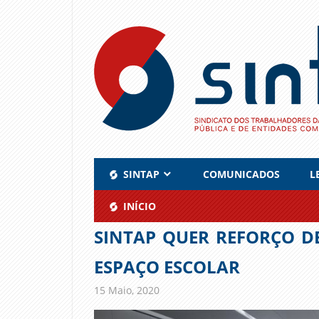
Skip
to
content
SINTAP
COMUNICADOS
L
INÍCIO
SINTAP QUER REFORÇO DE
ESPAÇO ESCOLAR
15 Maio, 2020
admin
Comunicados