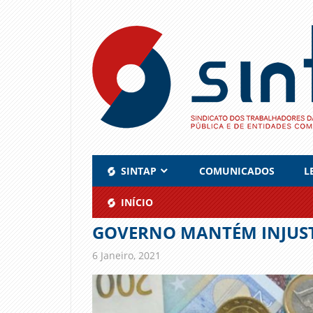
Skip
to
content
SINTAP
COMUNICADOS
L
INÍCIO
GOVERNO MANTÉM INJUSTI
6 Janeiro, 2021
admin
Comunicados