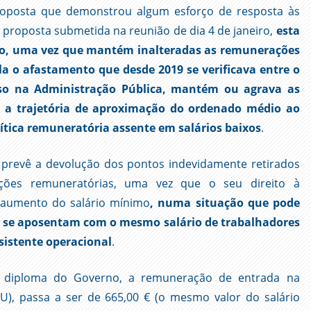
roposta que demonstrou algum esforço de resposta às
 proposta submetida na reunião de dia 4 de janeiro,
esta
ato, uma vez que mantém inalteradas as remunerações
la o afastamento que desde 2019 se verificava entre o
sso na Administração Pública, mantém ou agrava as
ça a trajetória de aproximação do ordenado médio ao
tica remuneratória assente em salários baixos
.
revê a devolução dos pontos indevidamente retirados
ições remuneratórias, uma vez que o seu direito à
o aumento do salário mínimo
, numa situação que pode
e se aposentam com o mesmo salário de trabalhadores
sistente operacional
.
 diploma do Governo, a remuneração de entrada na
RU), passa a ser de 665,00 € (o mesmo valor do salário