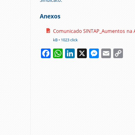
Anexos
Comunicado SINTAP_Aumentos na AP
kB • 1023 click
Facebook
WhatsApp
LinkedIn
X
Messen
Emai
Co
Li
ADMINISTRAÇÃO
PÚBLICA
CARREIRAS
GOVERNO
NEGOCIAÇÕES
SALÁRIO
MÍNIMO
SALÁRIOS
SINDICATO