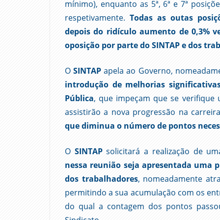
mínimo), enquanto as 5ª, 6ª e 7ª posiçõ
respetivamente.
Todas as outas posiç
depois do ridículo aumento de 0,3% v
oposição por parte do SINTAP e dos tra
O
SINTAP
apela ao Governo, nomeadamen
introdução de melhorias significativa
Pública
, que impeçam que se verifique 
assistirão a nova progressão na carreir
que diminua o número de pontos necessá
O
SINTAP
solicitará a realização de u
nessa reunião seja apresentada uma pr
dos trabalhadores
, nomeadamente atra
permitindo a sua acumulação com os entr
do qual a contagem dos pontos passou
Sindicato.