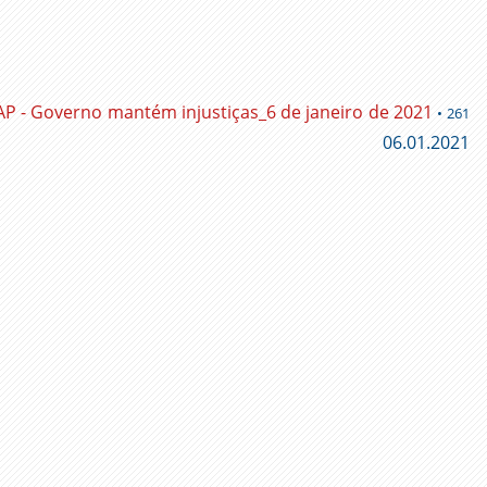
 - Governo mantém injustiças_6 de janeiro de 2021
• 261
06.01.2021
ger
l
py
nk