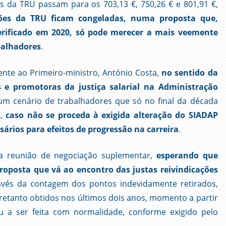
es da TRU passam para os 703,13 €, 750,26 € e 801,91 €,
ões da TRU ficam congeladas, numa proposta que,
erificado em 2020, só pode merecer a mais veemente
balhadores
.
te ao Primeiro-ministro, António Costa,
no sentido da
s e promotoras da justiça salarial na Administração
um cenário de trabalhadores que só no final da década
a,
caso não se proceda à exigida alteração do SIADAP
rios para efeitos de progressão na carreira
.
ma reunião de negociação suplementar,
esperando que
oposta que vá ao encontro das justas reivindicações
vés da contagem dos pontos indevidamente retirados,
etanto obtidos nos últimos dois anos, momento a partir
 a ser feita com normalidade, conforme exigido pelo