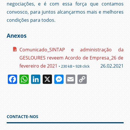
negociações, e é com essa força que contamos
convosco, para juntos alcançarmos mais e melhores
condições para todos.
Anexos
Comunicado_SINTAP e administração da
GESLOURES reveem Acordo de Empresa_26 de
fevereiro de 2021
26.02.2021
• 230 kB • 928 click
Facebook
WhatsApp
LinkedIn
X
Messenger
Email
Copy
Link
AUMENTOS
GESLOURES
LOURES
CONTACTE-NOS
PISCINAS
SALÁRIOS