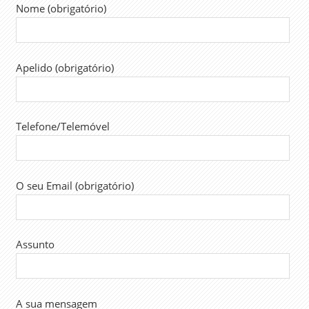
Nome (obrigatório)
SINDICATO
SINTAP
TRABALHADORES
Apelido (obrigatório)
TRABALHO
Telefone/Telemóvel
O seu Email (obrigatório)
Assunto
A sua mensagem