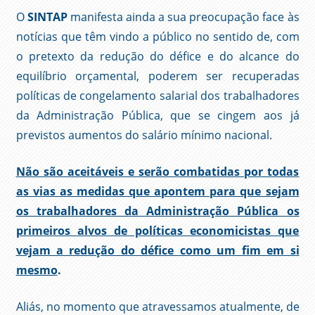
O
SINTAP
manifesta ainda a sua preocupação face às
notícias que têm vindo a público no sentido de, com
o pretexto da redução do défice e do alcance do
equilíbrio orçamental, poderem ser recuperadas
políticas de congelamento salarial dos trabalhadores
da Administração Pública, que se cingem aos já
previstos aumentos do salário mínimo nacional.
Não são aceitáveis e serão combatidas por todas
as vias as medidas que apontem para que sejam
os trabalhadores da Administração Pública os
primeiros alvos de políticas economicistas que
vejam a redução do défice como um fim em si
mesmo
.
Aliás, no momento que atravessamos atualmente, de