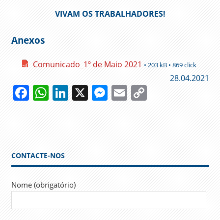
VIVAM OS TRABALHADORES!
Anexos
Comunicado_1º de Maio 2021
• 203 kB • 869 click
28.04.2021
Facebook
WhatsApp
LinkedIn
X
Messenger
Email
Copy
Link
1 DE
MAIO
ADMINISTRAÇÃO
PÚBLICA
CONTACTE-NOS
AVALIAÇÃO
PRECÁRIOS
Nome (obrigatório)
SALÁRIOS
SIADAP