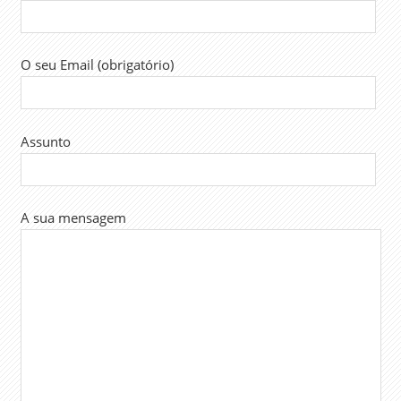
SINDICATO
TRABALHADORES
O seu Email (obrigatório)
TURNOS
Assunto
A sua mensagem