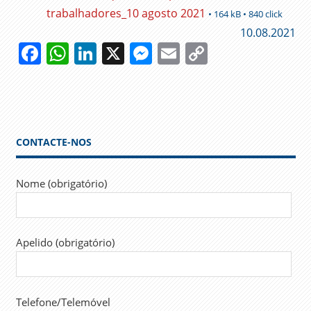
trabalhadores_10 agosto 2021
• 164 kB • 840 click
10.08.2021
Facebook
WhatsApp
LinkedIn
X
Messenger
Email
Copy
Link
ACEP
ACORDO
ALMADA
CONTACTE-NOS
CÂMARA
DE
ALMADA
Nome (obrigatório)
CMA
DIRE
INÊS DE
Apelido (obrigatório)
MEDEIROS
JOSÉ
ABRAÃO
Telefone/Telemóvel
REMUNERAÇÃO