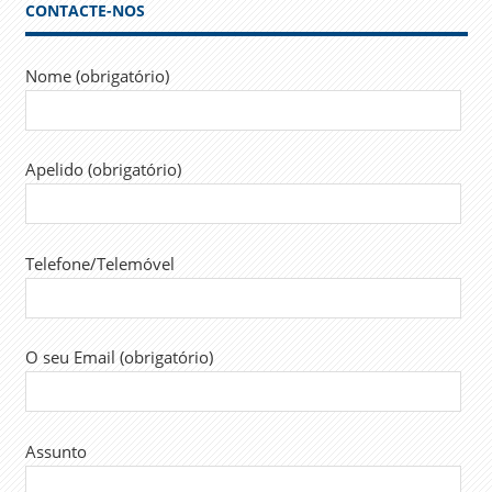
CONTACTE-NOS
BENEFICIÁRIOS
REGIME
CONVENCIONADO
Nome (obrigatório)
REGIME
GERAL
SAÚDE
Apelido (obrigatório)
TRABALHADORES
Telefone/Telemóvel
O seu Email (obrigatório)
Assunto