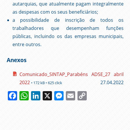
autarquias, que atualmente pagam integralmente
as despesas com os seus beneficiários;
a possibilidade de inscrição de todos os
trabalhadores que desempenham funções
públicas, incluindo os das empresas municipais,
entre outros.
Anexos
Comunicado_SINTAP_Parabéns ADSE_27 abril
2022
27.04.2022
• 172 kB • 625 click
Facebook
WhatsApp
LinkedIn
X
Messenger
Email
Copy
Link
59
ADSE
ANIVERSÁRIO