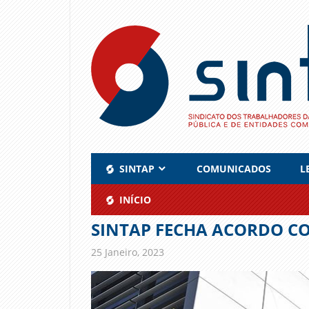
Skip
to
content
SINTAP
COMUNICADOS
L
INÍCIO
SINTAP FECHA ACORDO C
25 Janeiro, 2023
admin
Comunicados