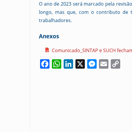
O ano de 2023 será marcado pela revisã
longo, mas que, com o contributo de 
trabalhadores.
Anexos
Comunicado_SINTAP e SUCH fecham 
Facebook
WhatsApp
LinkedIn
X
Messen
Emai
Co
Li
AUMENTOS
CARREIRAS
HOSPITAIS
RMMG
SALÁRIOS
SINTAP
SUCH