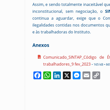
Assim, e sendo totalmente inaceitável 
inconstitucional, sem negociação, o
SI
continua a aguardar, exige que o Con
ilegalidades contidas nos documentos q
e às trabalhadoras do Instituto.
Anexos
Comunicado_SINTAP_Código de É
trabalhadores_9 fev_2023
• 165 kB • 665
Facebook
WhatsApp
LinkedIn
X
Messen
Emai
Co
Li
CÓDIGO
DE
ÉTICA
INCONSTITUCIONAL