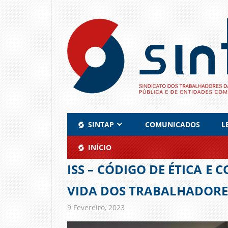
Skip
to
content
SINTAP
COMUNICADOS
L
INÍCIO
ISS – CÓDIGO DE ÉTICA E
VIDA DOS TRABALHADORE
9 Fevereiro, 2023
admin
Comunicados