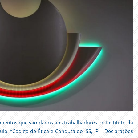
entos que são dados aos trabalhadores do Instituto da
tulo: “Código de Ética e Conduta do ISS, IP – Declarações