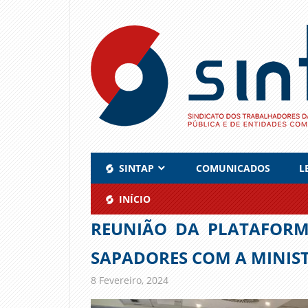
Skip
to
content
SINTAP
COMUNICADOS
L
INÍCIO
REUNIÃO DA PLATAFORM
SAPADORES COM A MINIS
8 Fevereiro, 2024
admin
Comunicados