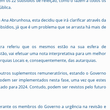
em os 22 subsídios de refeição, como o fazem a todos os
blica.
 Ana Abrunhosa, esta decidiu que irá clarificar através da
subsídios, já que é um problema que se arrasta há mais de
istra referiu que os mesmos estão na sua esfera de
tão, vai efetuar uma nota interpretativa para um melhor
rquias Locais e, consequentemente, das autarquias.
 outros suplementos remuneratórios, estando o Governo
podem ser implementados nesta fase, uma vez que estes
ado para 2024. Contudo, podem ser revistos pelo futuro
perante os membros do Governo a urgência na revisão e