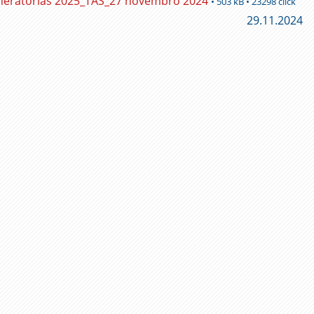
eratórias 2025_TAS_27 novembro 2024
• 503 kB • 23298 click
29.11.2024
ger
l
py
nk