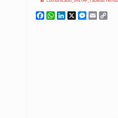
Comunicado_SINTAP_Tabelas remun
Facebook
WhatsApp
LinkedIn
X
Messen
Emai
Co
Li
ACORDO
PLURIANUAL
GOVERNO
SAÚDE
SINTAP
TABELAS
REMUNERATÓRIAS
TAS
TRABALHADORES
TRABALHO