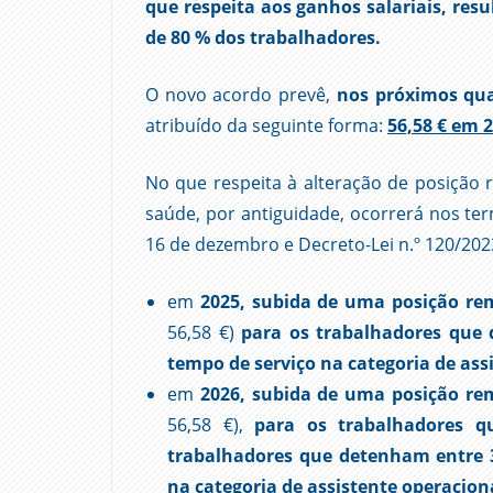
que respeita aos ganhos salariais, re
de 80 % dos trabalhadores.
O novo acordo prevê,
nos próximos qu
atribuído da seguinte forma:
56,58 € em 2
No que respeita à alteração de posição r
saúde, por antiguidade, ocorrerá nos term
16 de dezembro e Decreto-Lei n.º 120/2023
em
2025, subida de uma posição re
56,58 €)
para os trabalhadores que 
tempo de serviço na categoria de ass
em
2026, subida de uma posição re
56,58 €),
para os trabalhadores q
trabalhadores que detenham entre 3
na categoria de assistente operacion