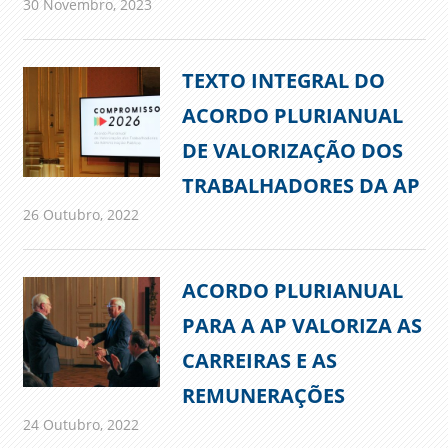
30 Novembro, 2023
admin
Comunicados
TEXTO INTEGRAL DO
ACORDO PLURIANUAL
DE VALORIZAÇÃO DOS
TRABALHADORES DA AP
26 Outubro, 2022
admin
Comunicados
ACORDO PLURIANUAL
PARA A AP VALORIZA AS
CARREIRAS E AS
REMUNERAÇÕES
24 Outubro, 2022
admin
Comunicados