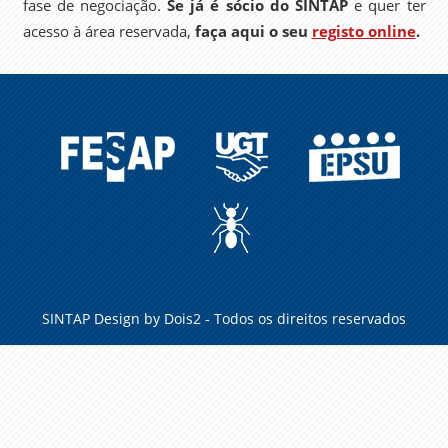
fase de negociação.
Se já é sócio do SINTAP
e quer ter
acesso à área reservada,
faça aqui o seu
registo online
.
FESAP
UGT
EPSU
A
FORMIGA
NO
CARREIRO
SINTAP Design by
Dois2
- Todos os direitos reservados