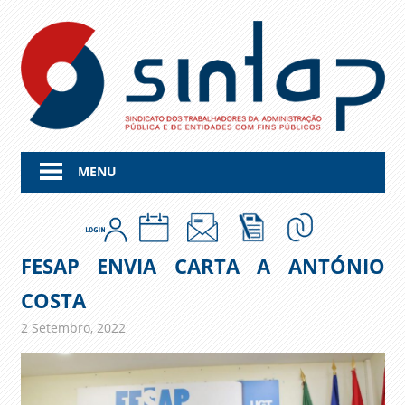
Skip
to
content
MENU
FESAP ENVIA CARTA A ANTÓNIO
COSTA
2 Setembro, 2022
admin
Comunicados