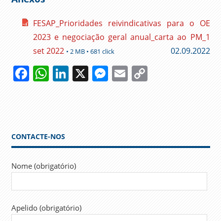
FESAP_Prioridades reivindicativas para o OE
2023 e negociação geral anual_carta ao PM_1
set 2022
02.09.2022
• 2 MB • 681 click
Facebook
WhatsApp
LinkedIn
X
Messenger
Email
Copy
Link
ADMINISTRAÇÃO
PÚBLICA
ANTÓNIO
COSTA
CONTACTE-NOS
AUMENTOS
CARREIRAS
Nome (obrigatório)
FESAP
GOVERNO
JOSÉ
Apelido (obrigatório)
ABRAÃO