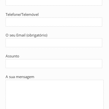
ORÇAMENTO
DO ESTADO
Telefone/Telemóvel
PRIMEIRO-
MINISTRO
SALÁRIOS
SINTAP
O seu Email (obrigatório)
TRABALHADORES
Assunto
A sua mensagem