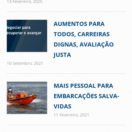
13 Fevereiro, 2025
admin
Comunicados
AUMENTOS PARA
TODOS, CARREIRAS
DIGNAS, AVALIAÇÃO
JUSTA
10 Setembro, 2021
admin
Comunicados
MAIS PESSOAL PARA
EMBARCAÇÕES SALVA-
VIDAS
11 Fevereiro, 2021
admin
Comunicados