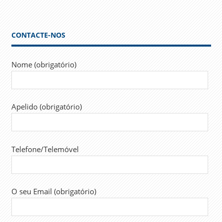
CGA
GOVERNO
CONTACTE-NOS
SINTAP
TRABALHADORES
Nome (obrigatório)
TRABALHO
Apelido (obrigatório)
Telefone/Telemóvel
O seu Email (obrigatório)